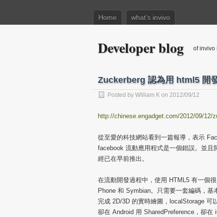
Home
what’s invivo
Developer blog
of invivo
Zuckerberg 認為用 html5 開
Posted by
William K
on 2012/09/12
http://chinese.engadget.com/2012/09/12/z
從至愛的科技網站看到一篇報導，表示 Faceboo
facebook 流動應用程式是一個錯誤。並且
經已在早前推出。
在流動開發過程中，使用 HTML5 有一個很大的誘
Phone 和 Symbian。只需要一套編碼，基本
完成 2D/3D 的實時繪圖，localStorag
卻在 Android 用 SharedPreferenc