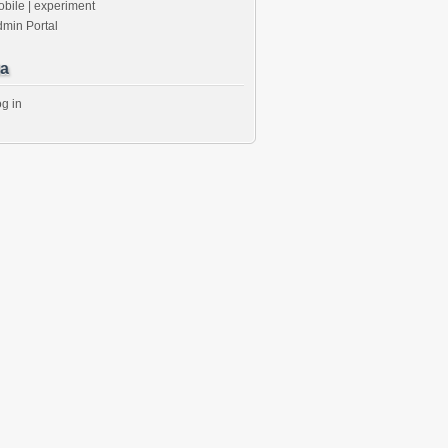
bile | experiment
min Portal
a
g in