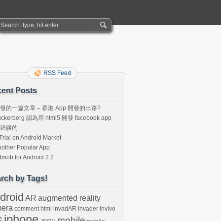
RSS Feed
ent Posts
發的一篇文章 – 香港 App 開發的出路?
uckerberg 認為用 html5 開發 facebook app
錯誤的
Trial on Android Market
other Popular App
mob for Android 2.2
rch by Tags!
droid
AR
augmented reality
era
comment
html
invadAR
invader
invivo
iphone
S
mobile