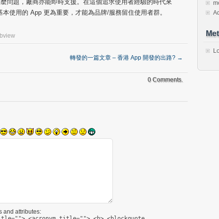
甚麼問題，廠商亦能即時支援。在這個追求使用者經驗的時代來
mo
基本使用的 App 更為重要，才能為品牌/服務留住使用者群。
Ad
Met
bview
Lo
轉發的一篇文章 – 香港 App 開發的出路?
→
0 Comments.
 and attributes:
itle=""> <acronym title=""> <b> <blockquote