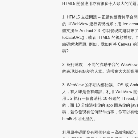
HTML5 開發應用亦有很多令人頭大的問題
1. HTML5 支援問題 – 正當你落實跨平
的 UIWebView 運行表現出眾；用 Ice c
體支援至 Android 2.3. 你就發現問題
toDataURL()，或者 HTML5 的視頻播
編碼解決問題. 例如，我如何將 Canvas 的圖
碼?
2. 報行速度 – 不同的流動平台的 WebView 運
的表現就有點差強人意。這樣會大大影響
3. WebView 的不明內部錯誤。iOS 或 
人，有人即是會有錯誤。利用 WebView 開
用 JS 執行一個會消耗 10 分鐘的 Thre
的，而 10 分鐘過後你的 app 因為你的 
碼，若你發現有任何部件出事，你可以有較大自
html5 不可比擬的。
利用原生碼開發有兩個好處 – 高效和穩定。