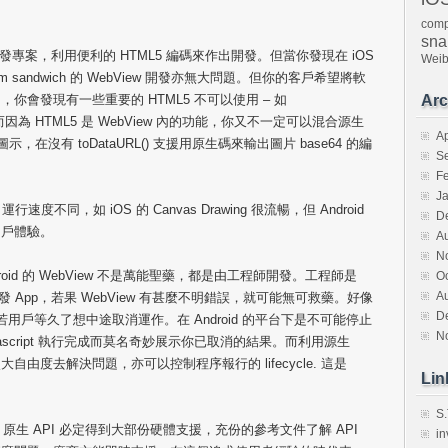
。
comp
sna
台開發專案，利用便利的 HTML5 編碼來作出開發。但當你發現在 iOS
Wei
ream sandwich 的 WebView 開發亦無大問題。但你的客戶希望將軟
就來了，你會發現有一些重要的 HTML5 不可以使用 – 如
Arc
放。而因為 HTML5 是 WebView 內的功能，你又不一定可以混合源生
Ap
示，在沒有 toDataURL() 支援用原生碼來輸出圖片 base64 的編
S
F
J
行速度不同，如 iOS 的 Canvas Drawing 很流暢，但 Android
D
用戶體驗。
A
N
Android 的 WebView 不是萬能聖藥，都是由工程師開發。工程師是
O
A
發 App，若果 WebView 有甚麼不明錯誤，就可能無可救藥。好像
D
ad, 若用戶等久了想中途取消運作。在 Android 的平台下是不可能停止
N
javascript 執行完成而莫名奇妙展示你已取消的結果。而利用源生
由度去解決問題，亦可以控制程序報行的 lifecycle. 這是
Lin
S.
原生 API 必定得到大部份硬體支援，充份的參考文件了解 API
in