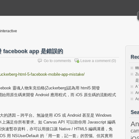
 interactive
發 facebook app 是錯誤的
Rec
Go to comments
Leave a comment
(0)
轉
uckerberg-html-5-facebook-mobile-app-mistake/
Z
是
A 
k 靈魂人物朱克伯格(Zuckerberg)認為用 html5 開發
An
開始用原生碼來開發 Android 應用程式，而 iOS 原生碼的流動程式
Ad
Sea
因 – 跨平台。無論使用 iOS 或 Android 甚至是 Windows
上滿足你所有要求。如 Canvas API 可以助你用 Javascript 編碼
An
e 可以快速暫存資料，亦可以用接口讓 Native / HTML5 編碼溝通，免
cam
e，卻在 iOS 用 NSUserDefault 的「用一套，記一套」的苦惱。但其實用
iO