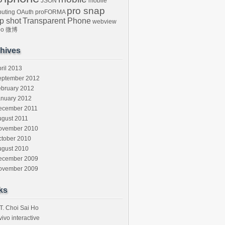
JSON
mobile
pro snap
uting
OAuth
proFORMA
p shot
Transparent Phone
webview
bo
微博
hives
ril 2013
eptember 2012
ebruary 2012
anuary 2012
ecember 2011
ugust 2011
ovember 2010
ctober 2010
ugust 2010
ecember 2009
ovember 2009
ks
T. Choi Sai Ho
vivo interactive